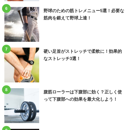
6
野球のための筋トレメニュー5選！必要な
筋肉を鍛えて野球上達！
7
硬い足首がストレッチで柔軟に！効果的
なストレッチ3選！
8
腹筋ローラーは下腹部に効く？正しく使
って下腹部への効果を最大化しよう！