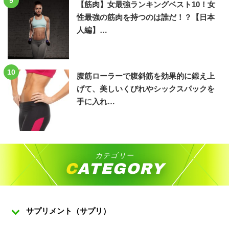
9
【筋肉】女最強ランキングベスト10！女
性最強の筋肉を持つのは誰だ！？【日本
人編】…
10
腹筋ローラーで腹斜筋を効果的に鍛え上
げて、美しいくびれやシックスパックを
手に入れ…
カテゴリー
CATEGORY
サプリメント（サプリ）