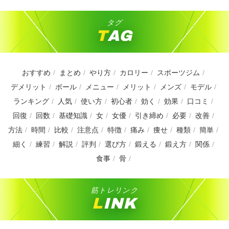
タグ
TAG
おすすめ
まとめ
やり方
カロリー
スポーツジム
デメリット
ボール
メニュー
メリット
メンズ
モデル
ランキング
人気
使い方
初心者
効く
効果
口コミ
回復
回数
基礎知識
女
女優
引き締め
必要
改善
方法
時間
比較
注意点
特徴
痛み
痩せ
種類
簡単
細く
練習
解説
評判
選び方
鍛える
鍛え方
関係
食事
骨
筋トレリンク
LINK